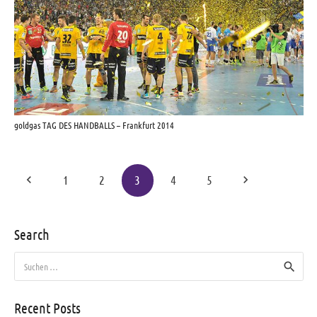
goldgas TAG DES HANDBALLS – Frankfurt 2014
1
2
3
4
5
Search
Suchen
nach:
Recent Posts