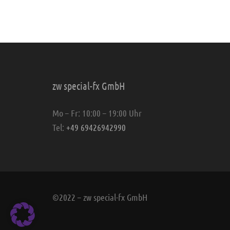
zw special-fx GmbH
Mo – Fr: 10:00 – 19:00 Uhr
Tel:
+49 69426942990
©2022 – zw special-fx GmbH