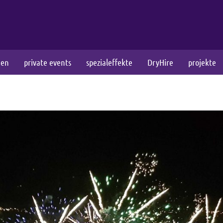
gen
private events
spezialeffekte
DryHire
projekte