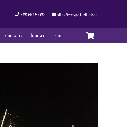
+4969426942990
office@zw-specialeffects.de
zündwerk
kontakt
shop
Es befinden sich keine Produkte im Warenkorb.