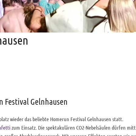
hausen
 Festival Gelnhausen
latz wieder das beliebte Homerun Festival Gelnhausen statt.
fetti
zum Einsatz. Die spektakulären CO2-Nebelsäulen dürfen mittl
ein großes Abschlussfeuerwerk. Mit unseren Effekten sorgten wir a