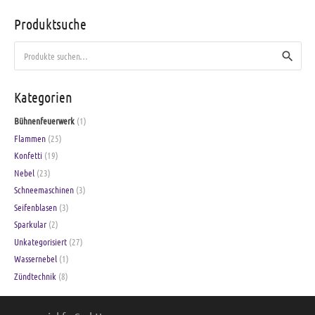
Produktsuche
Suche
nach:
Kategorien
Bühnenfeuerwerk
(1)
Flammen
(25)
Konfetti
(19)
Nebel
(23)
Schneemaschinen
(3)
Seifenblasen
(3)
Sparkular
(2)
Unkategorisiert
(27)
Wassernebel
(1)
Zündtechnik
(8)