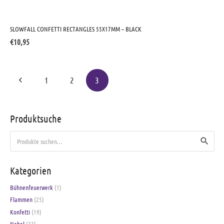
SLOWFALL CONFETTI RECTANGLES 55X17MM – BLACK
€
10,95
Beitragsnavigation
1
2
3
Produktsuche
Suche
nach:
Kategorien
Bühnenfeuerwerk
(1)
Flammen
(25)
Konfetti
(19)
Nebel
(23)