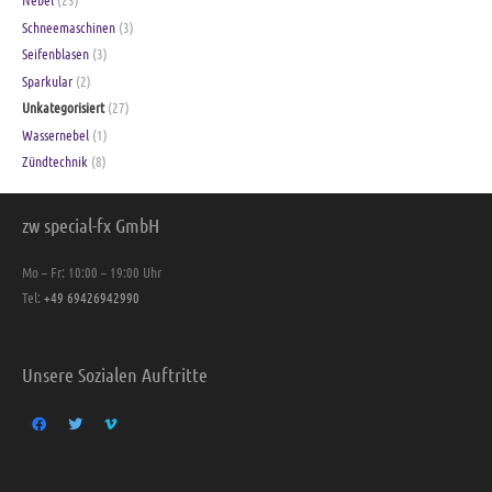
Schneemaschinen
(3)
Seifenblasen
(3)
Sparkular
(2)
Unkategorisiert
(27)
Wassernebel
(1)
Zündtechnik
(8)
zw special-fx GmbH
Mo – Fr: 10:00 – 19:00 Uhr
Tel:
+49 69426942990
Unsere Sozialen Auftritte